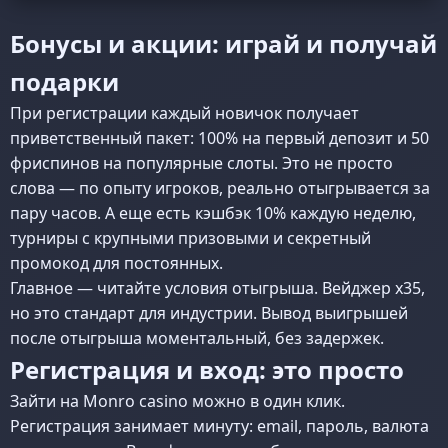
Бонусы и акции: играй и получай
подарки
При регистрации каждый новичок получает
приветственный пакет: 100% на первый депозит и 50
фриспинов на популярные слоты. Это не просто
слова — по опыту игроков, реально отыгрывается за
пару часов. А еще есть кэшбэк 10% каждую неделю,
турниры с крупными призовыми и секретный
промокод для постоянных.
Главное — читайте условия отыгрыша. Вейджер x35,
но это стандарт для индустрии. Вывод выигрышей
после отыгрыша моментальный, без задержек.
Регистрация и вход: это просто
Зайти на Monro casino можно в один клик.
Регистрация занимает минуту: email, пароль, валюта