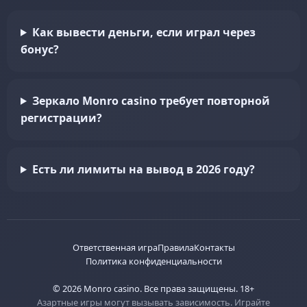
Как вывести деньги, если играл через
бонус?
Зеркало Monro casino требует повторной
регистрации?
Есть ли лимиты на вывод в 2026 году?
Ответственная игра
Правила
Контакты
Политика конфиденциальности
© 2026 Monro casino. Все права защищены. 18+
Азартные игры могут вызывать зависимость. Играйте