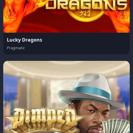
Lucky Dragons
Pragmatic