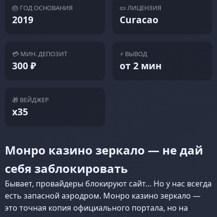
🎂 ГОД ОСНОВАНИЯ
📜 ЛИЦЕНЗИЯ
2019
Curacao
💳 МИН. ДЕПОЗИТ
⚡ ВЫВОД
300 ₽
от 2 мин
🎁 ВЕЙДЖЕР
x35
Монро казино зеркало — не дай
себя заблокировать
Бывает, провайдеры блокируют сайт… Но у нас всегда
есть запасной аэродром. Монро казино зеркало —
это точная копия официального портала, но на