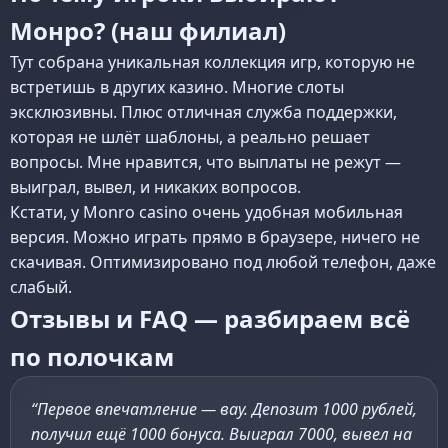
Монро? (наш филиал)
Тут собрана уникальная коллекция игр, которую не
встретишь в других казино. Многие слоты
эксклюзивны. Плюс отличная служба поддержки,
которая не шлёт шаблоны, а реально решает
вопросы. Мне нравится, что выплаты не режут —
выиграл, вывел, и никаких вопросов.
Кстати, у Monro casino очень удобная мобильная
версия. Можно играть прямо в браузере, ничего не
скачивая. Оптимизировано под любой телефон, даже
слабый.
Отзывы и FAQ — разбираем всё
по полочкам
“Первое впечатление — вау. Депозит 1000 рублей,
получил ещё 1000 бонуса. Выиграл 7000, вывел на